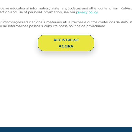
receive educational information, materials, updates, and other content from KalVist
ection and use of personal information, see our
privacy policy
.
er informações educacionais, materiais, atualizações e outros conteúdos da KalVis
o de informações pessoais, consulte nossa política de privacidade.
REGISTRE-SE
AGORA