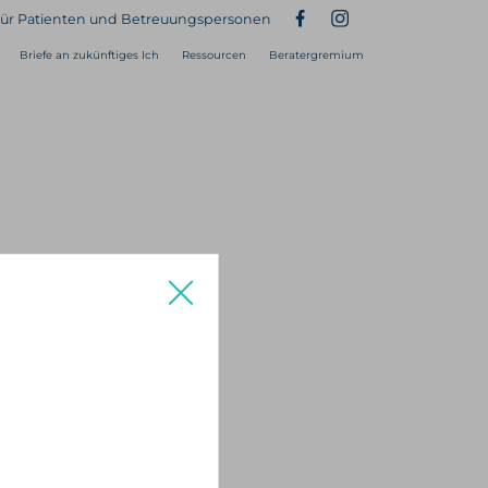
ür Patienten und Betreuungspersonen
Briefe an zukünftiges Ich
Ressourcen
Beratergremium