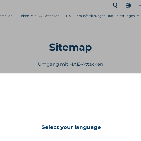
F
ttacken
Leben mit HAE-Attacken
HAE-Herausforderungen und Belastungen
Sitemap
Umgang mit HAE-Attacken
Leben mit HAE-Attacken
Die Auswirkungen von HAE
HAE Globale Erkenntnisse
Ha
Briefe an zukünftiges Ich
Ressourcen
Select your language
Beratergremium