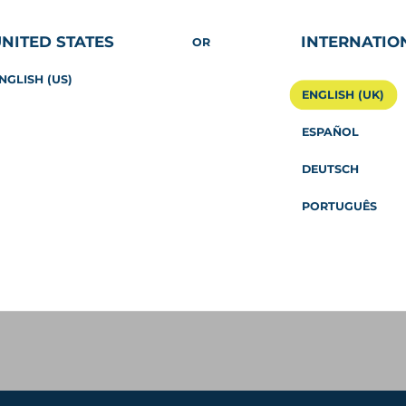
Allgemeine Geschäftsbedingungen
NITED STATES
INTERNATIO
OR
Datenschutz
Cookie-Richtlinie
NGLISH (US)
ENGLISH (UK)
Kontakt
ESPAÑOL
DEUTSCH
PORTUGUÊS